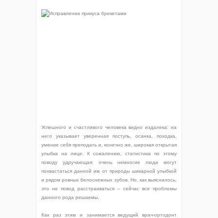
Успешного и счастливого человека видно издалека: на
него указывает уверенная поступь, осанка, походка,
умение себя преподать и, конечно же, широкая открытая
улыбка на лице. К сожалению, статистика по этому
поводу удручающая: очень немногие люди могут
похвастаться данной им от природы шикарной улыбкой
и рядом ровных белоснежных зубов. Но, как выяснилось,
это не повод расстраиваться – сейчас все проблемы
данного рода решаемы.
Как раз этим и занимается ведущий врач-ортодонт