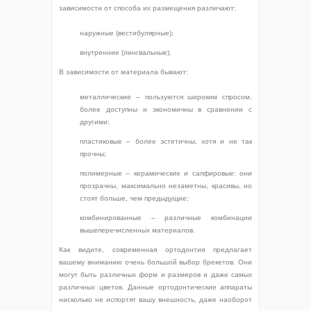
зависимости от способа их размещения различают:
наружные (вестибулярные);
внутренние (лингвальные).
В зависимости от материала бывают:
металлические – пользуются широким спросом,
более доступны и экономичны в сравнении с
другими;
пластиковые – более эстетичны, хотя и не так
прочны;
полимерные – керамические и сапфировые: они
прозрачны, максимально незаметны, красивы, но
стоят больше, чем предыдущие;
комбинированные – различные комбинации
вышеперечисленных материалов.
Как видите, современная ортодонтия предлагает
вашему вниманию очень большой выбор брекетов. Они
могут быть различных форм и размеров и даже самых
различных цветов. Данные ортодонтические аппараты
нисколько не испортят вашу внешность, даже наоборот