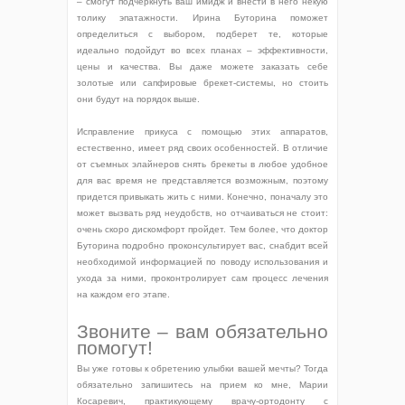
– смогут подчеркнуть ваш имидж и внести в него некую
толику эпатажности. Ирина Буторина поможет
определиться с выбором, подберет те, которые
идеально подойдут во всех планах – эффективности,
цены и качества. Вы даже можете заказать себе
золотые или сапфировые брекет-системы, но стоить
они будут на порядок выше.
Исправление прикуса с помощью этих аппаратов,
естественно, имеет ряд своих особенностей. В отличие
от съемных элайнеров снять брекеты в любое удобное
для вас время не представляется возможным, поэтому
придется привыкать жить с ними. Конечно, поначалу это
может вызвать ряд неудобств, но отчаиваться не стоит:
очень скоро дискомфорт пройдет. Тем более, что доктор
Буторина подробно проконсультирует вас, снабдит всей
необходимой информацией по поводу использования и
ухода за ними, проконтролирует сам процесс лечения
на каждом его этапе.
Звоните – вам обязательно
помогут!
Вы уже готовы к обретению улыбки вашей мечты? Тогда
обязательно запишитесь на прием ко мне, Марии
Косаревич, практикующему врачу-ортодонту с