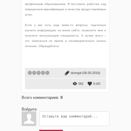
профильным образованием. Я постоянно работаю над
повышением квалификации и качества предоставляемых
услуг.
Если у вас есть еще какие-то вопросы, тщательно
изучите информацию на моем сайте, позвоните мне и
получите консультацию специалиста. А лучше всего –
это записаться на прием и незамедлительно начать
лечение. Обращайтесь!
1
2
3
4
5
dzergal
(06.05.2016)
581
0.0
/
0
Всего комментариев
:
0
Войдите: