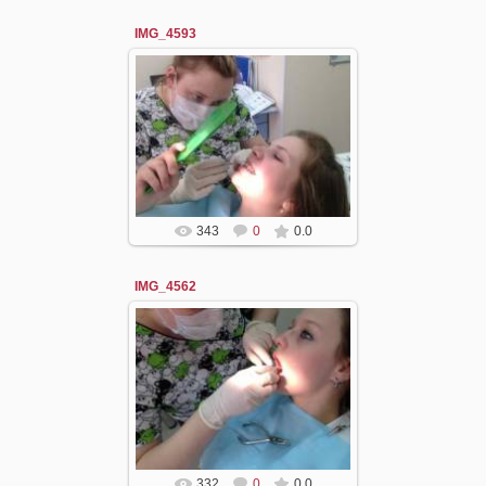
IMG_4593
05.05.2016
dzergal
343
0
0.0
IMG_4562
05.05.2016
dzergal
332
0
0.0