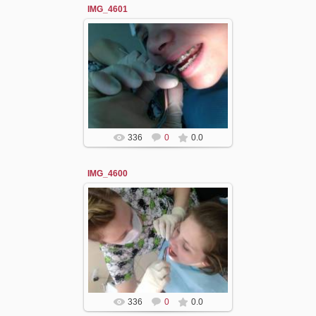
IMG_4601
05.05.2016
dzergal
336
0
0.0
IMG_4600
05.05.2016
dzergal
336
0
0.0