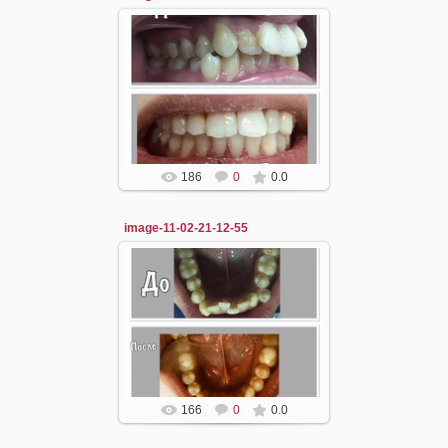
11.02.2021
dzergal
186
0
0.0
image-11-02-21-12-55
11.02.2021
dzergal
166
0
0.0